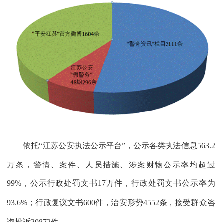
依托“江苏公安执法公示平台”，公示各类执法信息
563.2
万条，警情、案件、人员措施、涉案财物公示率均超过
99%
，公示行政处罚文书
17
万件，行政处罚文书公示率为
93.6%
；行政复议文书
600
件，治安形势
4552
条，接受群众咨
询投诉
30872
件。