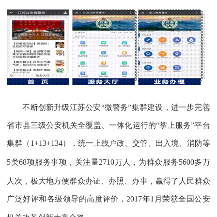
不断创新升级江苏公安“微警务”集群建设，进一步完善
省市县三级公安机关全覆盖、一体化运行的“掌上服务”平台
集群（
1+13+134
），统一上线户政、交管、出入境、消防等
5
类
68
项服务事项，关注量
2710
万人，为群众服务
5600
多万
人次，极大地方便群众办证、办照、办事，赢得了人民群众
广泛好评和各级领导的高度评价，
2017
年
1
月荣获全国公安