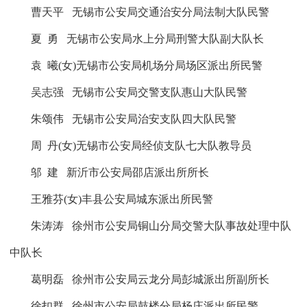
曹天平
无锡市公安局交通治安分局法制大队民警
夏
勇
无锡市公安局水上分局刑警大队副大队长
袁
曦
(
女
)
无锡市公安局机场分局场区派出所民警
吴志强
无锡市公安局交警支队惠山大队民警
朱颂伟
无锡市公安局治安支队四大队民警
周
丹
(
女
)
无锡市公安局经侦支队七大队教导员
邬
建
新沂市公安局邵店派出所所长
王雅芬
(
女
)
丰县公安局城东派出所民警
朱涛涛
徐州市公安局铜山分局交警大队事故处理中队
中队长
葛明磊
徐州市公安局云龙分局彭城派出所副所长
徐扣群
徐州市公安局鼓楼分局杨庄派出所民警