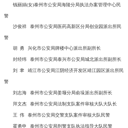
钱丽娟
(
女
)
泰州市公安局海陵分局执法办案管理中心民
警
沙俊祥
泰州市公安局医药高新区分局创业园派出所民
警
胡
勇
兴化市公安局牌楼中心派出所副所长
封经纬
泰州市公安局泰兴市公安局城北派出所副所长
刘
聿
靖江市公安局江阴经济开发区靖江园区派出所民
警
刘志海
泰州市公安局姜堰分局俞垛派出所副所长
拜文杰
泰州市公安局法制支队案件审核大队大队长
王
伟
泰州市公安局交警支队案件审核大队民警
霍勇申
泰州市公安局刑警支队执法指导大队民警