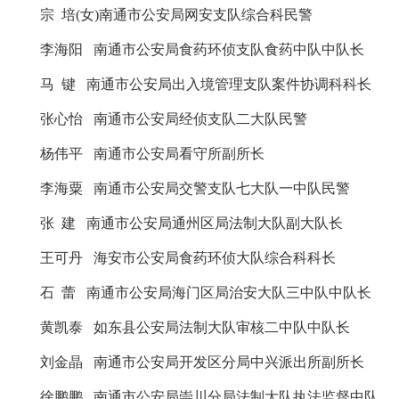
宗
培
(
女
)
南通市公安局网安支队综合科民警
李海阳
南通市公安局食药环侦支队食药中队中队长
马
键
南通市公安局出入境管理支队案件协调科科长
张心怡
南通市公安局经侦支队二大队民警
杨伟平
南通市公安局看守所副所长
李海粟
南通市公安局
交警
支队七大队一中队民警
张
建
南通市公安局通州区局法制大队副大队长
王可丹
海安市公安局食药环侦大队综合科科长
石
蕾
南通市公安局海门区局治安大队三中队中队长
黄凯泰
如东县公安局法制大队审核二中队中队长
刘金晶
南通市公安局开发区分局中兴派出所副所长
徐鹏鹏
南通市公安局崇川分局法制大队执法监督中队