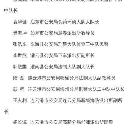
中队长
袁华健
启东市公安局食药环侦大队大队长
樊海坤
如皋市公安局迎春派出所教导员
张浩东
东海县公安局刑警大队侦查三中队民警
崔世熊
灌云县公安局下车派出所副所长
郭敬国
灌南县公安局法制大队副大队长
陆
磊
连云港市公安局赣榆分局法制大队副教导员
彭
程
连云港市公安局海州分局刑警大队二中队中队长
王友利
连云港市公安局连云分局新城海防派出所副所
长
杨长源
连云港市公安局高新分局郁洲派出所民警