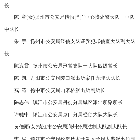
长
陈
竞
(
女
)扬州市公安局情报指挥中心接处警大队一中队
中队长
朱
宇
扬州市公安局经侦支队证券犯罪侦查大队副大队
长
陈逸霄
扬州市公安局刑警支队一大队四级警长
陈
凯
丹阳市公安局陵口派出所案件办理队队长
戎
涛
扬中市公安局西来桥派出所副所长
陈志伟
镇江市公安局丹徒分局城区派出所副所长
许驰中
镇江市公安局京口分局经侦大队大队长
黄佳雨
(
女
)
镇江市公安局润州分局法制大队副大队长
李
猛
镇江市公安局经济技术开发区分局大港派出所副