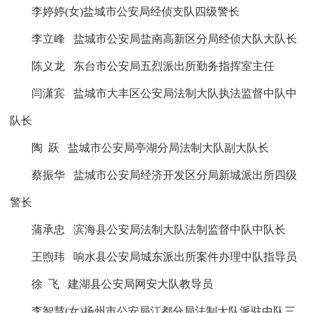
李婷婷
(
女
)
盐城市公安局经侦支队四级警长
李立峰
盐城市公安局盐南高新区分局经侦大队大队长
陈义龙
东台市公安局五烈派出所勤务指挥室主任
闫潇宾
盐城市大丰区公安局法制大队执法监督中队中
队长
陶
跃
盐城市公安局亭湖分局法制大队副大队长
蔡振华
盐
城市公安局经济开发区分局新城派出所四级
警长
蒲承忠
滨海县公安局法制大队法制监督中队中队长
王煦玮
响水县公安局城东派出所案件办理中队指导员
徐
飞
建湖县公安局网安大队教导员
李智慧
(
女
)扬州市公安局江都分局法制大队派驻中队三