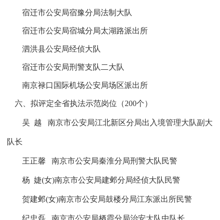
宿迁市公安局宿豫分局法制大队
宿迁市公安局宿城分局太湖路派出所
泗洪县公安局经侦大队
宿迁市公安局刑警支队二大队
南京禄口国际机场公安局场区派出所
六、拟评定全省执法示范岗位（
200
个）
吴
越
南京市公安局江北新区分局出入境管理大队副大
队长
王正馨
南京市公安局秦淮分局刑警大队民警
杨
婕
(
女
)
南京市公安局建邺分局经侦大队民警
贺建邺
(
女
)
南京市公安局鼓楼分局江东派出所民警
纪忠磊
南京市公安局栖霞分局治安大队中队长