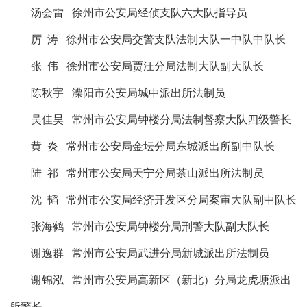
汤会雷
徐州市公安局经侦支队六大队指导员
厉
涛
徐州市公安局交警支队法制大队一中队中队长
张
伟
徐州市公安局贾汪分局法制大队副大队长
陈秋宇
溧阳市公安局城中派出所法制员
吴佳昊
常州市公安局钟楼分局法制督察大队四级警长
黄
炎
常州市公安局金坛分局东城派出所副中队长
陆
祁
常州市公安局天宁分局茶山派出所法制员
沈
韬
常州市公安局经济开发区分局案审大队副中队长
张海鹤
常州市公安局钟楼分局刑警大队副大队长
谢逸群
常州市公安局武进分局新城派出所法制员
谢锦泓
常州市公安局高新区（新北）分局龙虎塘派出
所警长