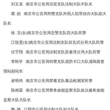
刘玉龙
南京市公安局治安支队法制大队中队长
索
皓
南京市公安局刑警支队外国人犯罪侦办大队副大
队长
徐
京
(
女
)
南京市公安局交警支队四大队民警
江悦雯
(
女
)
南京市公安局法制支队驻玄武分局大队民警
任宇翔
南京市公安局法制支队驻秦淮分局大队民警
李秋学
南京市公安局特警支队巡防卡口大队浦珠路査
报站副站长
崔明伟
南京市公安局禁毒支队毒品检测室民警
陈相霖
南京市公安局警务效能监察支队执法服务效能
监察大队大队长
陶
臻
江阴市公安局法制大队副大队长