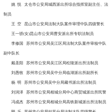
姚
悦
太仓市公安局城西派出所综合指挥室副主任、法
制员
王
空
昆山市公安局法制大队案件审理中队四级警长
王一骄
(
女
)
昆山市公安局曹安派出所专职法制员
李修国
苏州市公安局吴江区局法制大队案件审核中队
副中队长
戴圣阳
苏州市公安局吴江区局松陵派出所法制员
刘愚牧
苏州市公安局吴中分局临湖派出所副所长
杨
明
苏州市公安局吴中分局藏书派出所法制员
刘润泽
苏州市公安局相城分局中心商贸城派出所民警
冯成杰
苏州市公安局相城分局高铁新城派出所法制员
顾
乐
苏州市公安局姑苏分局法制大队四级警长