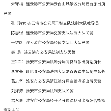
朱守福
连云港市公安局云台山风景区分局云台派出所
民警
孔
玲
(
女
)
连云港市公安局刑警支队法制大队教导员
陈志强
连云港市公安局交警支队法制大队民警
平继跃
连云港市公安局经侦支队四大队民警
秦
晨
连云港市公安局法制支队民警
王军军
淮安市公安局洪泽分局高良涧派出所副所长
李文亮
盱眙县公安局法制大队复议诉讼中队副中队长
葛志坚
淮安市公安局清江浦分局白鹭湖派出所民警
刘海涛
淮安市公安局法制支队民警
赵永康
淮安市公安局经开区分局徐杨派出所综合指挥
室副主任