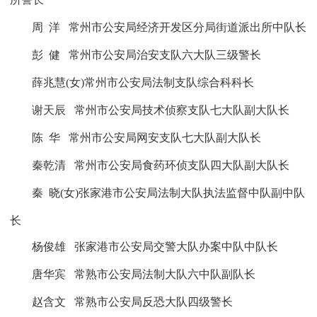
周
洋
常州市公安局经济开发区分局街道派出所中队长
彭
健
常州市公安局治安支队六大队三级警长
薛兆慧
(
女
)
常州市公安局法制支队综合科科长
谢天辰
常州市公安局技术侦察支队七大队副大队长
陈
华
常州市公安局网安支队七大队副大队长
秦乾清
常州市公安局食药环侦支队四大队副大队长
秦
晓
(
女
)
张家港市公安局法制大队执法监督中队副中队
长
杨俊雄
张家港市公安局交警大队办案中队中队长
唐华宾
常熟市公安局法制大队六中队副队长
赵含文
常熟市公安局反恐大队四级警长