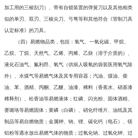
加工用的三棱刮刀）、带有自锁装置的弹簧刀以及其他相类
似的单刃、双刃、三棱尖刀、弓弩等和其他符合《管制刀具
认定标准》的刀具。
（四）易燃物品类，包括：氢气、一氧化碳、甲烷、
乙烷、丁烷、天然气、乙烯、丙烯、乙炔（溶于介质的）、
液化石油气、氟利昂、氧气（供病人吸氧的袋装医用氧气除
外）、水煤气等易燃气体及其专用容器；汽油、煤油、柴
油、苯、酒精、丙酮、乙醚、油漆、稀料（香蕉水、硝基漆
稀释剂）、松香油等易燃液体；红磷、闪光粉、固体酒精、
赛璐珞等易燃固体；黄磷（白磷）、硝化纤维片、油纸及其
制品等易自燃物质；金属钾、钠、锂、碳化钙（电石）、镁
铝粉等遇水放出易燃气体的物质；过氧化钠、过氧化钾、过