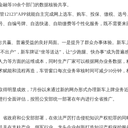
金融等
10
余个部门的数据核验共享。
交管
12123
”
APP
就能自主完成网上选车、购车、投保、缴税、选号
号、自编号牌、自选快递、自助缴费等个性化服务，既不需要来
多方共赢、普遍受益的良好局面。一是提升了群众办事体验。新车
不出户”，新车牌证“坐等送达”，让“少跑腿、快办事”成为普
人力等方面的运维成本，同时生产厂家可以根据网办业务数据，
术赋能和流程再造，车管窗口每次业务审核时间可减少
10
分钟，
取得明显成效，
7
月份以来通过新的网办形式办理新车上牌业务
进行全面评估，按照公安部统一部署在年内进行全省推广。
、省政府和公安部部署，在依法严厉打击侵犯知识产权犯罪的同
机关在支柱产业、领军行业、龙头企业创新打造知识产权保护服