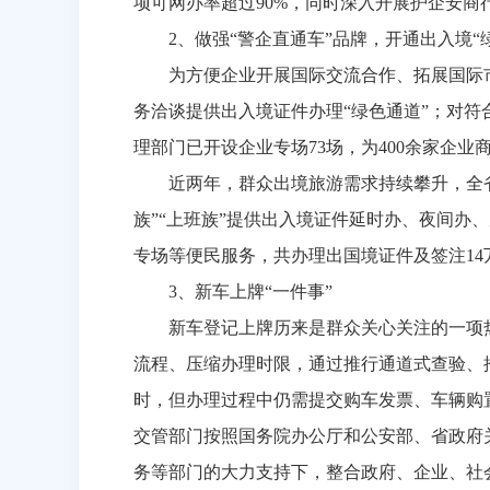
项可网办率超过
90%
，同时深入开展护企安商
2
、做强“警企直通车”品牌，开通出入境“
为方便企业开展国际交流合作、拓展国际
务洽谈提供出入境证件办理“绿色通道”；对
理部门已开设企业专场
73
场，为
400
余家企业
近两年，群众出境旅游需求持续攀升，全
族”“上班族”提供出入境证件延时办、夜间
专场等便民服务，共办理出国境证件及签注
14
3
、新车上牌“一件事”
新车登记上牌历来是群众关心关注的一项
流程、压缩办理时限，通过推行通道式查验、
时，但办理过程中仍需提交购车发票、车辆购
交管部门按照国务院办公厅和公安部、省政府关
务等部门的大力支持下，整合政府、企业、社