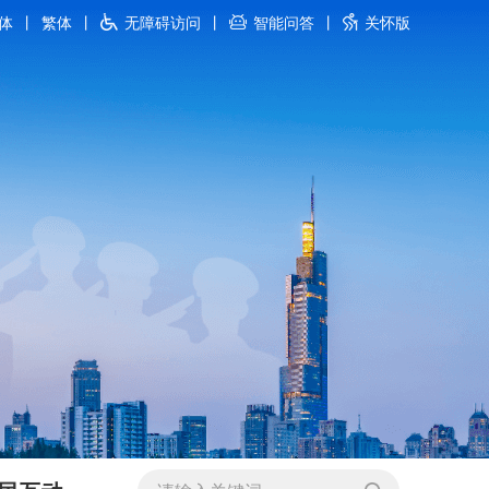
体
丨
繁体
丨
无障碍访问
丨
智能问答
丨
关怀版