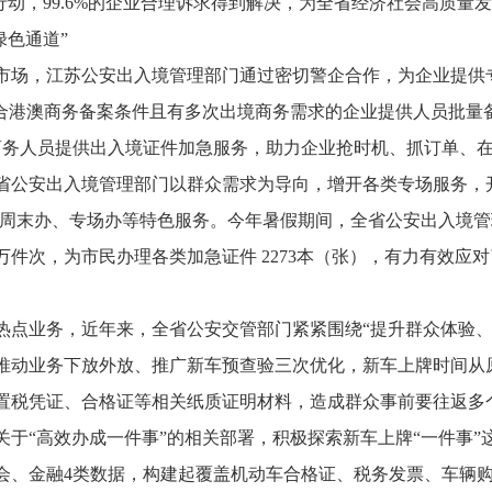
行动，
99.6%
的企业合理诉求得到解决，为全省经济社会高质量发
绿色通道”
市场，江苏公安出入境管理部门通过密切警企合作，为企业提供
符合港澳商务备案条件且有多次出境商务需求的企业提供人员批量
商务人员提供出入境证件加急服务，助力企业抢时机、抓订单、
省公安出入境管理部门以群众需求为导向，增开各类专场服务，开
办、周末办、专场办等特色服务。今年暑假期间，全省公安出入境
万件次，为市民办理各类加急证件
2273
本（张），有力有效应对
热点业务，近年来，全省公安交管部门紧紧围绕“提升群众体验、
推动业务下放外放、推广新车预查验三次优化，新车上牌时间从
置税凭证、合格证等相关纸质证明材料，造成群众事前要往返多
于“高效办成一件事”的相关部署，积极探索新车上牌“一件事”
会、金融
4
类数据，构建起覆盖机动车合格证、税务发票、车辆