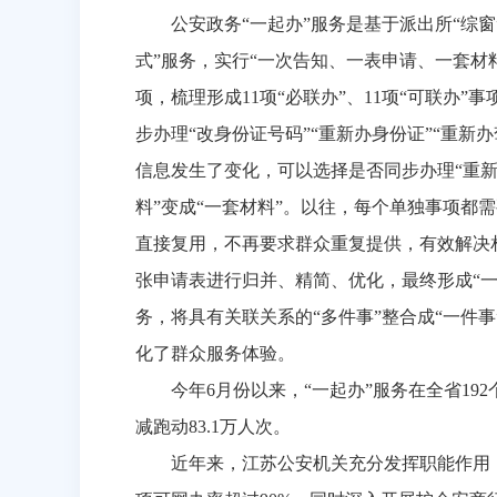
公安政务“一起办”服务是基于派出所“综
式”服务，实行“一次告知、一表申请、一套材
项，梳理形成
11
项“必联办”、
11
项“可联办”
步办理“改身份证号码”“重新办身份证”“重
信息发生了变化，可以选择是否同步办理“重新
料”变成“一套材料”。以往，每个单独事项都需
直接复用，不再要求群众重复提供，有效解决相
张申请表进行归并、精简、优化，最终形成“一件
务，将具有关联关系的“多件事”整合成“一件
化了群众服务体验。
今年
6
月份以来，“一起办”服务在全省
192
减跑动
83.1
万人次。
近年来，江苏公安机关充分发挥职能作用