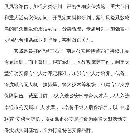
展风险评估，加强分类研判，严密各项安保措施；重大节日
和重大活动安保期间，开展定向摸排研判，紧盯风险系数较
高的群众自发聚集活动等，分类梳理、专题研判，加强警种
协调配合和条线业务指导，实时跟踪关注。
实战是最好的“磨刀石”。南通公安巡特警部门持续开展
专题培训、面上普训、跟班轮训、实战观摩等工作，制定大
型活动安保专业人才评定标准，加强专业人才培养、储备，
深度融合无人机、搜排爆、警犬技术等板块，组建专业支撑
保障队伍。截至目前，
2
人入选公安部专家人才库，
2
人入选
南通市公安局
211
人才库，
12
名骨干纳入后备培养；以“中超
联赛”安保为契机，将如皋市公安局打造为南通大型活动安
保实战实训基地，全力打造特色安保品牌。