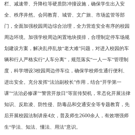
栏、减速带、升降柱等硬质防冲撞设施，确保学生出入安
全、秩序井然。会同教育、城管、文广旅、市场监管等部
门，全面加强校园周边综合治理，全力营造安全有序的校园
周边环境。加强学校周边闲置地块摸排，合理制定停车场规
划建设方案，解决乱停乱放“老大难”问题，对进入校园的车
辆和行人严格实行“人车分离”，规范落实“一人一车”管理制
3
度，科学增设
校园周边停车位，确保学校师生通行便利、
进出安全。充分发挥“法治副校长”作用，结合“开学第一
课”“法治必修课”“警营开放日”等宣传契机，常态化开展法律
知识、反欺凌、防性侵、防毒品和交通安全等专题教育，先
4
2600
后开展校园法制讲座
次，普及师生
余人，有效增强师
生“学法、知法、懂法、用法”意识。