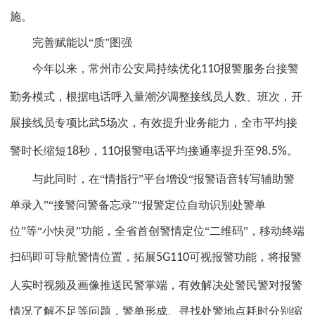
施。
完善赋能以“质”图强
今年以来，常州市公安局持续优化
110
报警服务台接警
勤务模式，根据电话呼入量潮汐调整接线员人数、班次，开
展接线员专项比武
5
场次，有效提升业务能力，全市平均接
警时长缩短
18
秒，
110
报警电话平均接通率提升至
98.5%
。
与此同时，在“情指行”平台增设“报警语音转写辅助警
单录入”“接警问警备忘录”“报警定位自动识别处警单
位”等“小快灵”功能，全省首创警情定位“二维码”，移动终端
扫码即可导航警情位置，拓展
5G110
可视报警功能，将报警
人实时视频及画像推送民警掌端，有效解决处警民警对报警
情况了解不足等问题，警单形成、寻找处警地点耗时分别缩