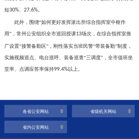
短
30%
、
27.6%
。
此外，围绕“如何更好发挥派出所综合指挥室中枢作
用”，常州公安组织全市巡回授课
13
场次，在综合指挥室推
广设置“接警备勤区”，刚性落实当班民警“带装备勤”制度，
实施视频巡点、电台巡呼、装备巡查“三调度”，全市值班坐
堂率、点调应答率保持
99.4%
以上。
各省公安网站
省级机关网站
省内公安网站