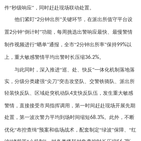
件“秒级响应”，同时赶赴现场联动处置。
他们紧盯“
2
分钟出所”关键环节，在派出所值守平台设
置
2
分钟“倒计时”功能，每周挑选出警响应最快、最慢警情
制作视频进行“晒单”通报，全市“
2
分钟出所率”保持
99%
以
上，重大敏感警情平均出警时长压缩
36.2%
。
与此同时，深入推进“巡、处、快反”一体化机制落地落
实，分级分类建强“尖刀”突击攻坚队、交警铁骑队、派出所
轻装快反队、区域处突机动队
4
支快反队伍，发生重大敏感
警情，直接接受市局指挥调用，第一时间赶赴现场开展先期
处置，第一波次警力平均到场时间缩短
68.3%
。此外，不断
优化“布控查缉”预案和临场战术，配套制定“绿波”保障、“红