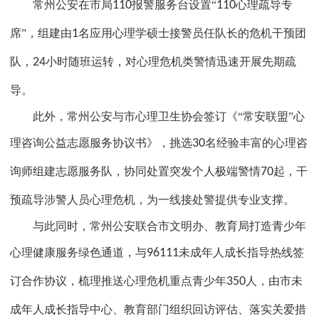
常州公安在市局
110
报警服务台设置“
110
心理疏导专
席”，组建由
1
名应用心理学硕士接警员任队长的危机干预团
队，
24
小时随班运转，对心理危机类警情迅速开展先期疏
导。
此外，常州公安与市心理卫生协会签订《“常安联盟”心
理咨询公益志愿服务协议书》，挑选
30
名经验丰富的心理咨
询师组建志愿服务队，协同处置突发个人极端警情
70
起，干
预疏导涉警人员心理危机，为一线接处警提供专业支撑。
与此同时，常州公安联合市文明办、教育局打造青少年
心理健康服务绿色通道，与
96111
未成年人成长指导热线签
订合作协议，梳理推送心理危机重点青少年
350
人，由市未
成年人成长指导中心、教育部门组织回访评估、落实关爱措