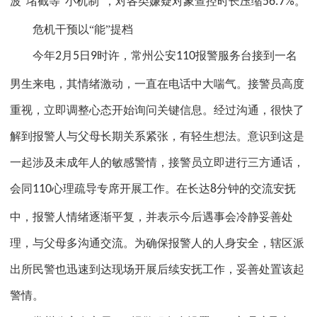
波”堵截等“小机制”，对各类嫌疑对象查控时长压缩
56.7%
。
危机干预以“能”提档
今年
2
月
5
日
9
时许，常州公安
110
报警服务台接到一名
男生来电，其情绪激动，一直在电话中大喘气。接警员高度
重视，立即调整心态开始询问关键信息。经过沟通，很快了
解到报警人与父母长期关系紧张，有轻生想法。意识到这是
一起涉及未成年人的敏感警情，接警员立即进行三方通话，
会同
110
心理疏导专席开展工作。在长达
8
分钟的交流安抚
中，报警人情绪逐渐平复，并表示今后遇事会冷静妥善处
理，与父母多沟通交流。为确保报警人的人身安全，辖区派
出所民警也迅速到达现场开展后续安抚工作，妥善处置该起
警情。