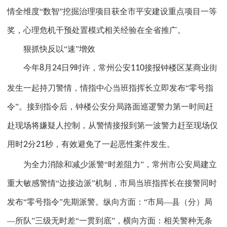
情全维度“数智”挖掘治理项目获全市平安建设重点项目一等
奖，心理危机干预处置模式相关经验在全省推广。
狠抓快反以“速”增效
今年
8
月
24
日
9
时许，常州公安
110
接报钟楼区某商业街
发生一起持刀警情，情指中心当班指挥长立即发布“零号指
令”。接到指令后，钟楼公安分局路面巡逻警力第一时间赶
赴现场将嫌疑人控制，从警情接报到第一波警力赶至现场仅
用时
2
分
21
秒，有效避免了一起恶性案件发生。
为全力消除和减少派警“时差阻力”，常州市公安局建立
重大敏感警情“边接边派”机制，市局当班指挥长在接警同时
发布“零号指令”先期派警。纵向方面：“市局—县（分）局
—所队”三级无时差“一贯到底”，横向方面：相关警种无条