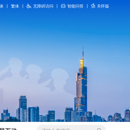
体
丨
繁体
丨
无障碍访问
丨
智能问答
丨
关怀版